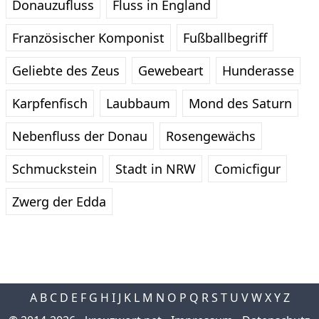
Donauzufluss
Fluss in England
Französischer Komponist
Fußballbegriff
Geliebte des Zeus
Gewebeart
Hunderasse
Karpfenfisch
Laubbaum
Mond des Saturn
Nebenfluss der Donau
Rosengewächs
Schmuckstein
Stadt in NRW
Comicfigur
Zwerg der Edda
A
B
C
D
E
F
G
H
I
J
K
L
M
N
O
P
Q
R
S
T
U
V
W
X
Y
Z