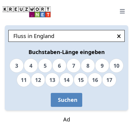
Open 
Buchstaben-Länge eingeben
3
4
5
6
7
8
9
10
11
12
13
14
15
16
17
Suchen
Ad