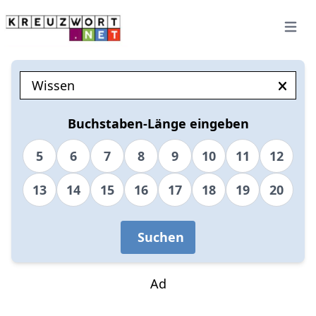
Open 
Buchstaben-Länge eingeben
5
6
7
8
9
10
11
12
13
14
15
16
17
18
19
20
Suchen
Ad