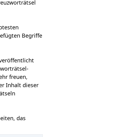
reuzworträtsel
ebtesten
efügten Begriffe
eröffentlicht
worträtsel-
hr freuen,
r Inhalt dieser
ätseln
eiten, das