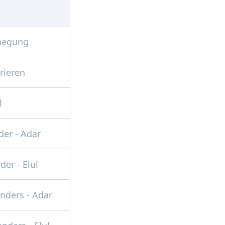
aegung
rieren
l
der
-
Adar
nder
-
Elul
enders
-
Adar