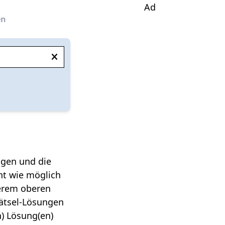
Ad
en
agen und die
ht wie möglich
serem oberen
rätsel-Lösungen
n) Lösung(en)