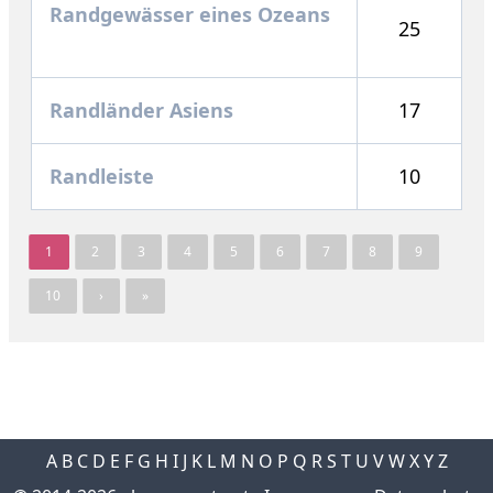
Randgewässer eines Ozeans
25
Randländer Asiens
17
Randleiste
10
1
2
3
4
5
6
7
8
9
10
›
»
A
B
C
D
E
F
G
H
I
J
K
L
M
N
O
P
Q
R
S
T
U
V
W
X
Y
Z