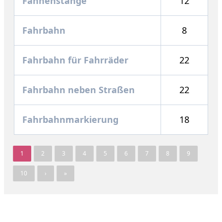
Fahnenstange
12
Fahrbahn
8
Fahrbahn für Fahrräder
22
Fahrbahn neben Straßen
22
Fahrbahnmarkierung
18
1
2
3
4
5
6
7
8
9
10
›
»