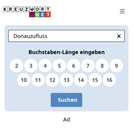
Open 
Buchstaben-Länge eingeben
2
3
4
5
6
7
8
9
10
11
12
13
14
15
16
Suchen
Ad