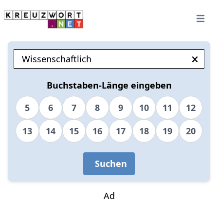
Open 
Buchstaben-Länge eingeben
5
6
7
8
9
10
11
12
13
14
15
16
17
18
19
20
Suchen
Ad