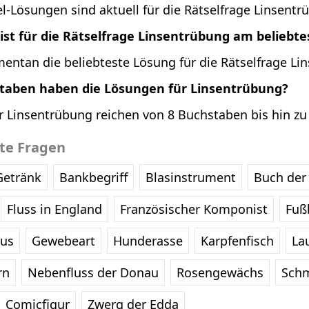
l-Lösungen sind aktuell für die Rätselfrage Linsentr
st für die Rätselfrage Linsentrübung am beliebte
entan die beliebteste Lösung für die Rätselfrage Li
staben haben die Lösungen für Linsentrübung?
r Linsentrübung reichen von 8 Buchstaben bis hin zu
bte Fragen
Getränk
Bankbegriff
Blasinstrument
Buch der 
Fluss in England
Französischer Komponist
Fußb
eus
Gewebeart
Hunderasse
Karpfenfisch
La
rn
Nebenfluss der Donau
Rosengewächs
Schm
Comicfigur
Zwerg der Edda