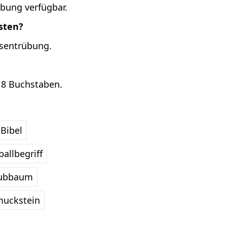
übung verfügbar.
sten?
nsentrübung.
 8 Buchstaben.
Bibel
allbegriff
ubbaum
uckstein