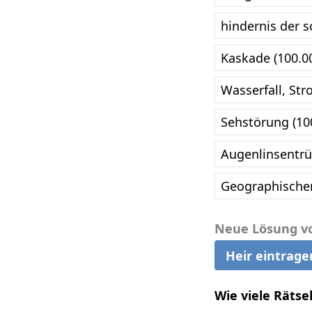
hindernis der s
Kaskade (100.0
Wasserfall, Str
Sehstörung (10
Augenlinsentrü
Geographischer
Neue Lösung v
Heir eintrage
Wie viele Rätse