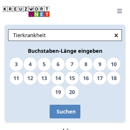
Open 
Buchstaben-Länge eingeben
3
4
5
6
7
8
9
10
11
12
13
14
15
16
17
18
19
20
Suchen