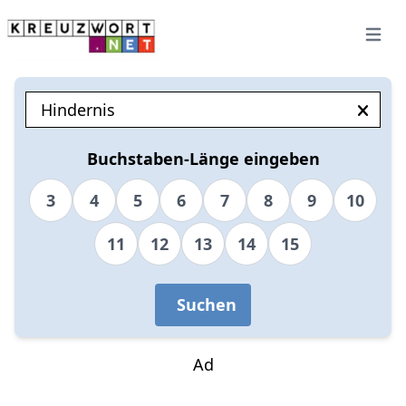
Open 
Buchstaben-Länge eingeben
3
4
5
6
7
8
9
10
11
12
13
14
15
Suchen
Ad