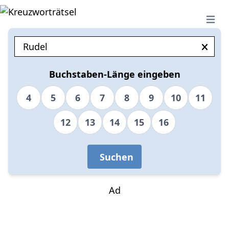
Open 
Buchstaben-Länge eingeben
4
5
6
7
8
9
10
11
12
13
14
15
16
Suchen
Ad