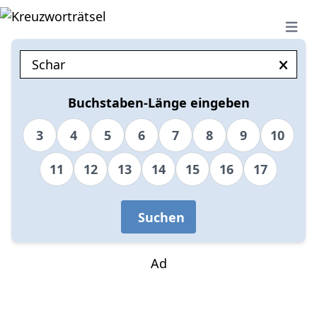
Open 
Buchstaben-Länge eingeben
3
4
5
6
7
8
9
10
11
12
13
14
15
16
17
Suchen
Ad