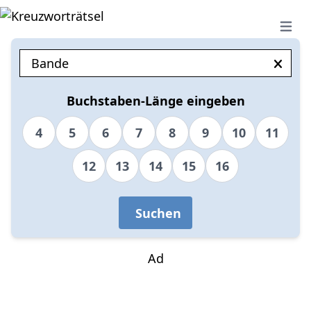
Open 
Buchstaben-Länge eingeben
4
5
6
7
8
9
10
11
12
13
14
15
16
Suchen
Ad