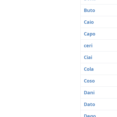
Buto
Caio
Capo
ceri
Ciai
Cola
Coso
Dani
Dato
Dego