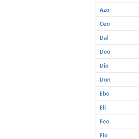
Azo
Ceo
Dal
Deo
Dio
Don
Ebo
Eli
Feo
Fio