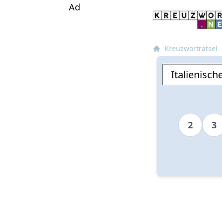
Ad
Kreuzworträtsel
2
3