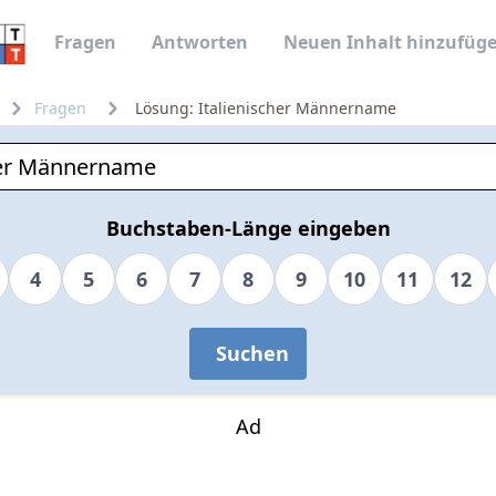
Fragen
Antworten
Neuen Inhalt hinzufüg
Fragen
Lösung: Italienischer Männername
Buchstaben-Länge eingeben
4
5
6
7
8
9
10
11
12
Suchen
Ad