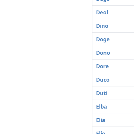
Deol
Dino
Doge
Dono
Dore
Duco
Duti
Elba
Elia
Elio