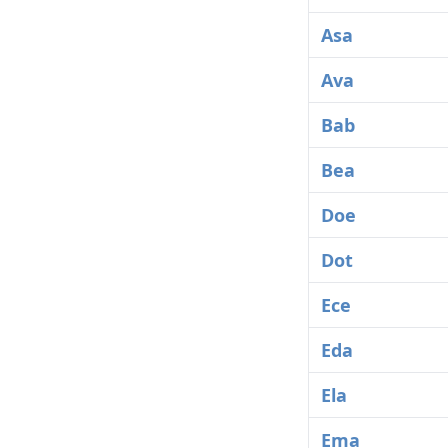
Asa
Ava
Bab
Bea
Doe
Dot
Ece
Eda
Ela
Ema