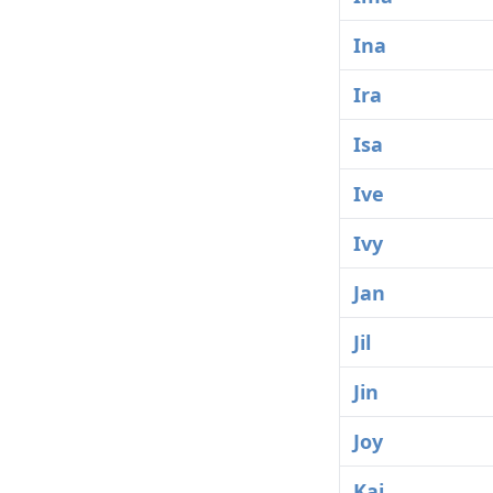
Ina
Ira
Isa
Ive
Ivy
Jan
Jil
Jin
Joy
Kai