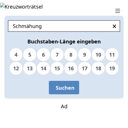
Open 
Buchstaben-Länge eingeben
4
5
6
7
8
9
10
11
12
13
14
15
16
17
18
19
Suchen
Ad