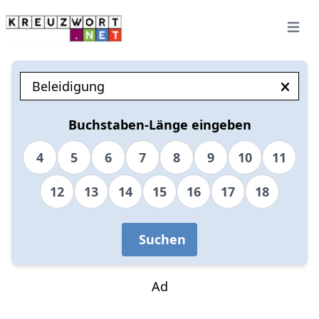
Open 
Buchstaben-Länge eingeben
4
5
6
7
8
9
10
11
12
13
14
15
16
17
18
Suchen
Ad