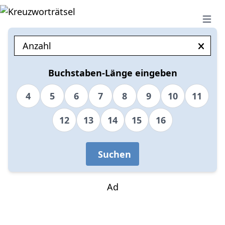
Open 
Buchstaben-Länge eingeben
4
5
6
7
8
9
10
11
12
13
14
15
16
Suchen
Ad