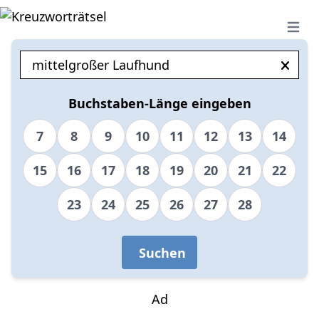
Open 
Buchstaben-Länge eingeben
7
8
9
10
11
12
13
14
15
16
17
18
19
20
21
22
23
24
25
26
27
28
Suchen
Ad