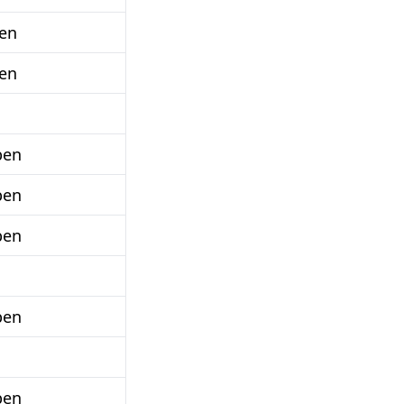
en
en
ben
ben
ben
ben
ben