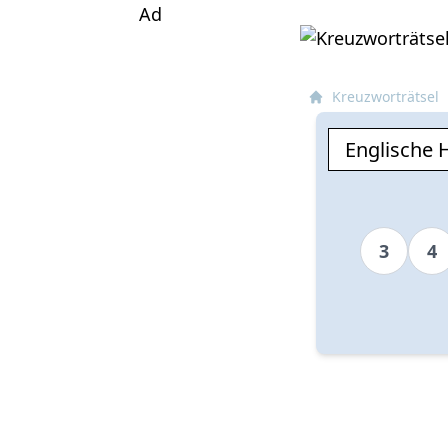
Ad
Kreuzworträtsel
3
4