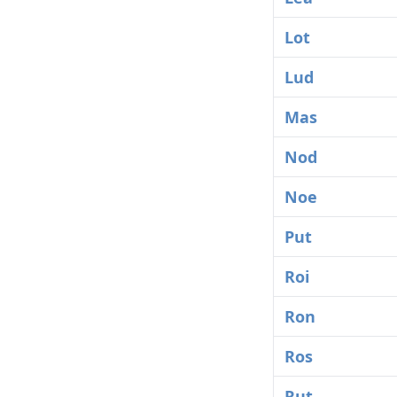
Lot
Lud
Mas
Nod
Noe
Put
Roi
Ron
Ros
Rut