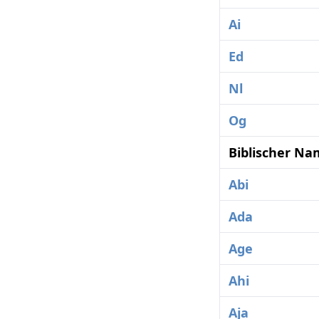
Ai
Ed
Nl
Og
Biblischer Na
Abi
Ada
Age
Ahi
Aja