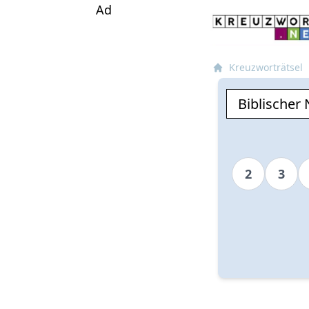
Ad
Kreuzworträtsel
2
3