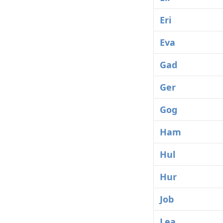
Eri
Eva
Gad
Ger
Gog
Ham
Hul
Hur
Job
Lea