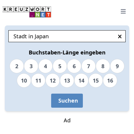
Open 
Buchstaben-Länge eingeben
2
3
4
5
6
7
8
9
10
11
12
13
14
15
16
Suchen
Ad