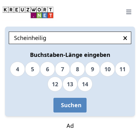
Open 
Buchstaben-Länge eingeben
4
5
6
7
8
9
10
11
12
13
14
Suchen
Ad