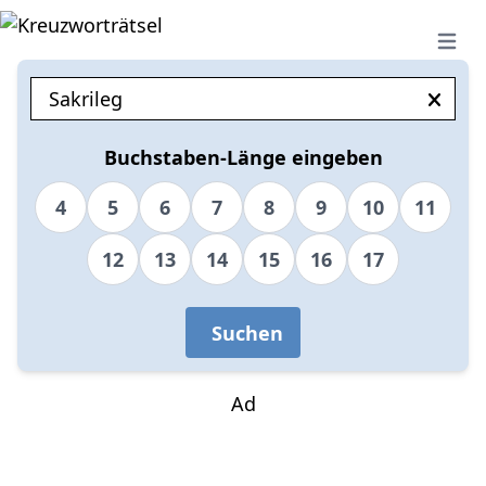
Open 
Buchstaben-Länge eingeben
4
5
6
7
8
9
10
11
12
13
14
15
16
17
Suchen
Ad