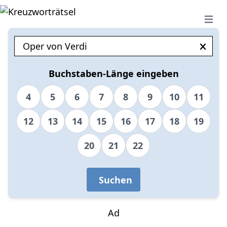
Open 
Buchstaben-Länge eingeben
4
5
6
7
8
9
10
11
12
13
14
15
16
17
18
19
20
21
22
Suchen
Ad