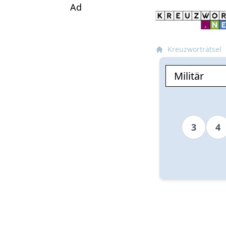
Ad
Kreuzworträtsel
3
4