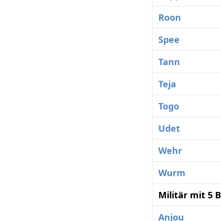
Roon
Spee
Tann
Teja
Togo
Udet
Wehr
Wurm
Militär mit 5
Anjou