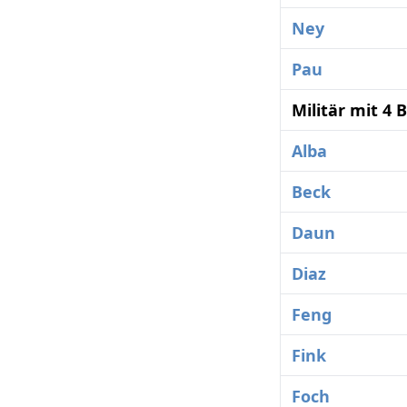
Ney
Pau
Militär mit 4
Alba
Beck
Daun
Diaz
Feng
Fink
Foch