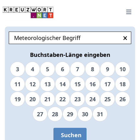
Open 
Buchstaben-Länge eingeben
3
4
5
6
7
8
9
10
11
12
13
14
15
16
17
18
19
20
21
22
23
24
25
26
27
28
29
30
31
Suchen