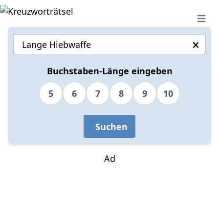
Open 
Buchstaben-Länge eingeben
5
6
7
8
9
10
Suchen
Ad