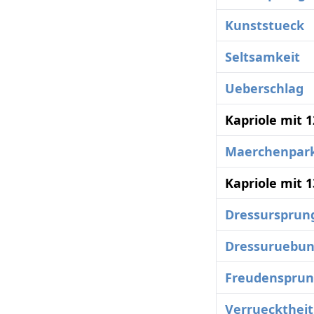
Kunststueck
Seltsamkeit
Ueberschlag
Kapriole mit 
Maerchenpar
Kapriole mit 
Dressursprun
Dressuruebu
Freudenspru
Verruecktheit