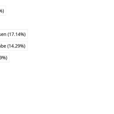
%)
sen (17.14%)
be (14.29%)
29%)