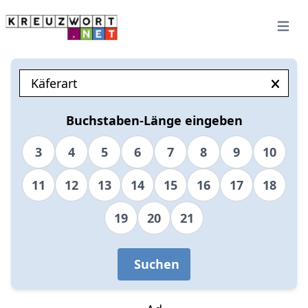
Open 
Buchstaben-Länge eingeben
3
4
5
6
7
8
9
10
11
12
13
14
15
16
17
18
19
20
21
Suchen