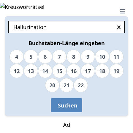
Open 
Buchstaben-Länge eingeben
4
5
6
7
8
9
10
11
12
13
14
15
16
17
18
19
20
21
22
Suchen
Ad