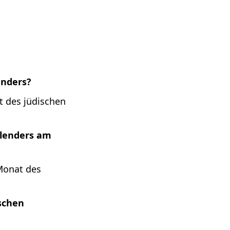
enders?
t des jüdischen
alenders am
 Monat des
schen