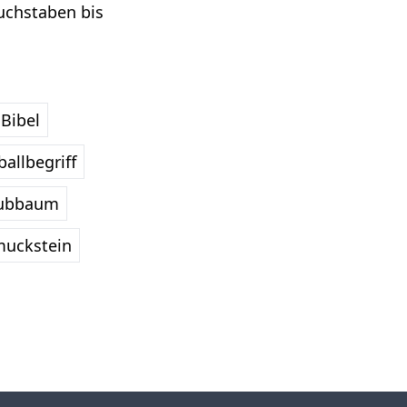
uchstaben bis
Bibel
allbegriff
ubbaum
uckstein