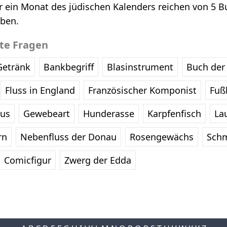
r ein Monat des jüdischen Kalenders reichen von 5 B
aben.
bte Fragen
Getränk
Bankbegriff
Blasinstrument
Buch der 
Fluss in England
Französischer Komponist
Fußb
eus
Gewebeart
Hunderasse
Karpfenfisch
La
rn
Nebenfluss der Donau
Rosengewächs
Schm
Comicfigur
Zwerg der Edda