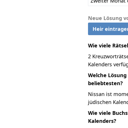
Zweiter Monat 
Neue Lösung v
Heir eintrage
Wie viele Rätse
2 Kreuzworträtse
Kalenders verfüg
Welche Lösung i
beliebtesten?
Nissan ist mome
jüdischen Kalen
Wie viele Buch
Kalenders?