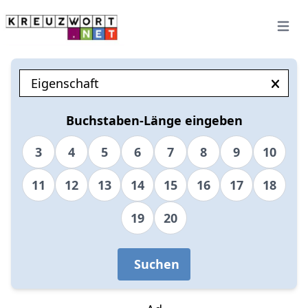
Open 
Buchstaben-Länge eingeben
3
4
5
6
7
8
9
10
11
12
13
14
15
16
17
18
19
20
Suchen