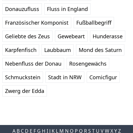
Donauzufluss
Fluss in England
Französischer Komponist
Fußballbegriff
Geliebte des Zeus
Gewebeart
Hunderasse
Karpfenfisch
Laubbaum
Mond des Saturn
Nebenfluss der Donau
Rosengewächs
Schmuckstein
Stadt in NRW
Comicfigur
Zwerg der Edda
A
B
C
D
E
F
G
H
I
J
K
L
M
N
O
P
Q
R
S
T
U
V
W
X
Y
Z