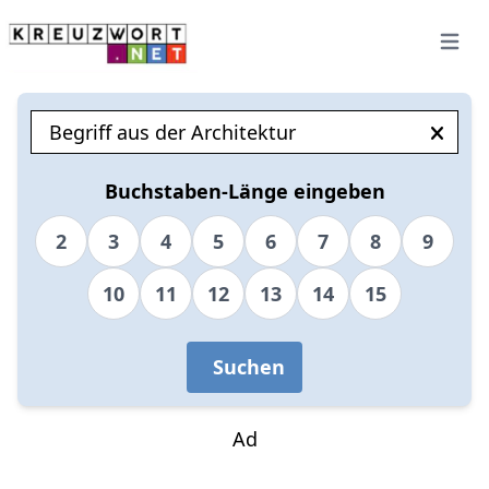
Open 
Buchstaben-Länge eingeben
2
3
4
5
6
7
8
9
10
11
12
13
14
15
Suchen
Ad